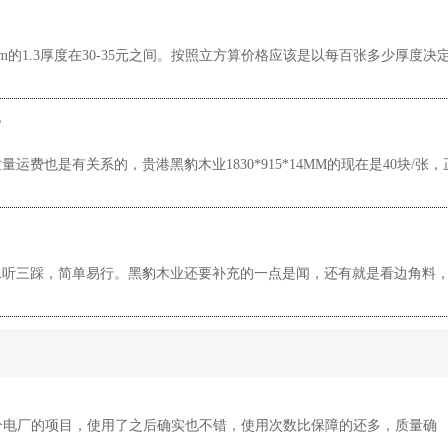
mm的1.3厚度在30-35元之间。按照立方算价格应该是以每百张多少厚度决
?
也是有关系的，贵港黑豹木业1830*915*14MM的现在是40块/张，
听三踩，简单易行。黑豹木业还要补充的一点是闻，还有就是看边角料
个电厂的项目，使用了之后确实也不错，使用次数比保障的还多，质量确