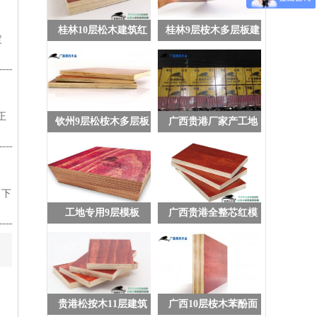
桂林10层松木建筑红
桂林9层桉木多层板建
定
板工程木模板
筑用木模板
正
钦州9层松桉木多层板
广西贵港厂家产工地
工程用木模板
松木工程红板
，下
工地专用9层模板
广西贵港全整芯红模
板8层建筑模板
贵港松按木11层建筑
广西10层桉木苯酚面