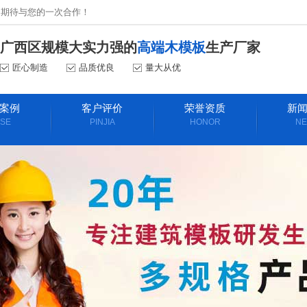
！期待与您的一次合作！
广西区规模大实力强的
高端木模板
生产厂家
匠心制造
品质优良
量大从优
案例
客户评价
荣誉资质
新
SE
PINJIA
HONOR
N